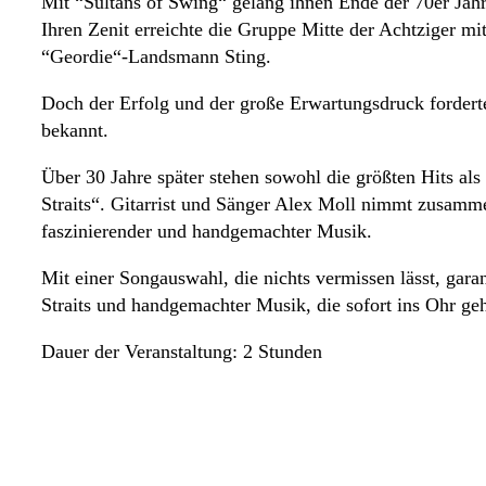
Mit “Sultans of Swing“ gelang ihnen Ende der 70er Jahr
Ihren Zenit erreichte die Gruppe Mitte der Achtziger
“Geordie“-Landsmann Sting.
Doch der Erfolg und der große Erwartungsdruck fordert
bekannt.
Über 30 Jahre später stehen sowohl die größten Hits a
Straits“. Gitarrist und Sänger Alex Moll nimmt zusamme
faszinierender und handgemachter Musik.
Mit einer Songauswahl, die nichts vermissen lässt, gara
Straits und handgemachter Musik, die sofort ins Ohr geh
Dauer der Veranstaltung: 2 Stunden