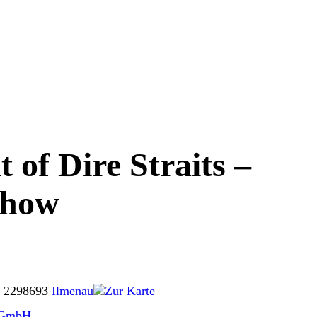
 of Dire Straits –
Show
 22
98693
Ilmenau
Zur Karte
t GmbH