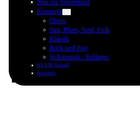
Neu im Vorverkauf
Konzerte
Chöre
Jazz, Blues, Soul, Folk
Klassik
Rock und Pop
Volksmusik / Schlager
KLUB-Vorteil
Sommer