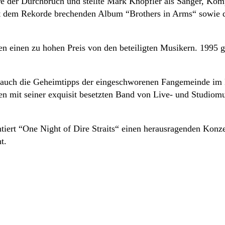
e der Durchbruch und stellte Mark Knopfler als Sänger, Kompo
 mit dem Rekorde brechenden Album “Brothers in Arms“ sowi
en einen zu hohen Preis von den beteiligten Musikern. 1995
ls auch die Geheimtipps der eingeschworenen Fangemeinde im
n mit seiner exquisit besetzten Band von Live- und Studiomu
ntiert “One Night of Dire Straits“ einen herausragenden Konz
t.