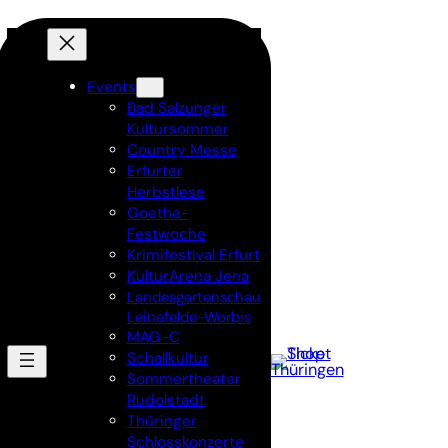
Events
Bad Salzunger
Kultursommer
Country Messe
Erfurter
Herbstlese
Goethe-
Festwoche
Krimifestival Erfurt
KulturArena Jena
Landesgartenschau
Leinefelde-Worbis
MAG-C
Schallkultur
Sommertheater
Rudolstadt
Thüringer
Schlosskonzerte