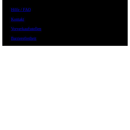
Hilfe / FAQ
Kontakt
Vorverkaufsstellen
Barrierefreiheit
Anmeldung zum Newsletter
Für Veranstalter
Zahlungs- & Versandarten