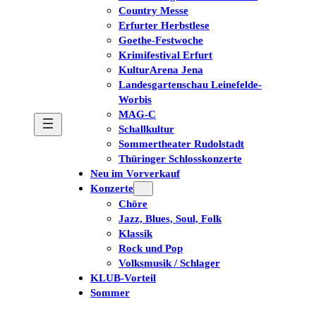
Country Messe
Erfurter Herbstlese
Goethe-Festwoche
Krimifestival Erfurt
KulturArena Jena
Landesgartenschau Leinefelde-
Worbis
MAG-C
Schallkultur
Sommertheater Rudolstadt
Thüringer Schlosskonzerte
Neu im Vorverkauf
Konzerte
Chöre
Jazz, Blues, Soul, Folk
Klassik
Rock und Pop
Volksmusik / Schlager
KLUB-Vorteil
Sommer