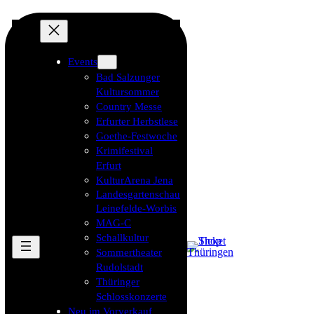
Events
Bad Salzunger
Kultursommer
Country Messe
Erfurter Herbstlese
Goethe-Festwoche
Krimifestival
Erfurt
KulturArena Jena
Landesgartenschau
Leinefelde-Worbis
MAG-C
Schallkultur
Sommertheater
Rudolstadt
Thüringer
Schlosskonzerte
Neu im Vorverkauf