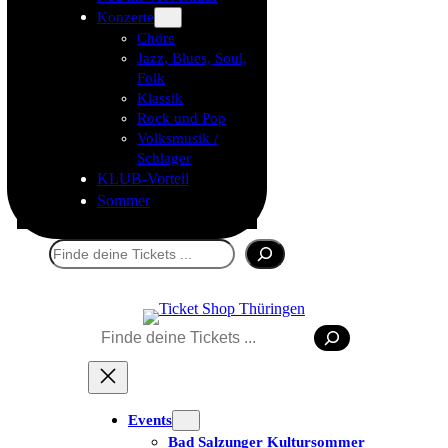
Konzerte
Chöre
Jazz, Blues, Soul,
Folk
Klassik
Rock und Pop
Volksmusik /
Schlager
KLUB-Vorteil
Sommer
Suchen
Suchen
Tickets kaufen
Events
Bad Salzunger Kultursommer