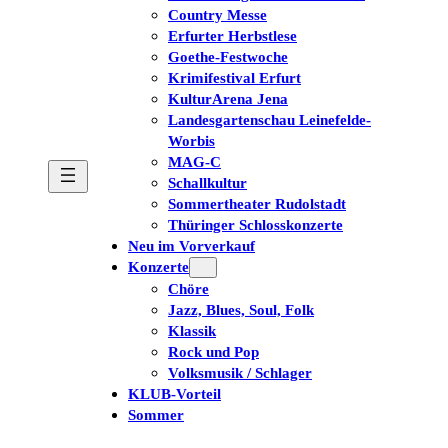
Country Messe
Erfurter Herbstlese
Goethe-Festwoche
Krimifestival Erfurt
KulturArena Jena
Landesgartenschau Leinefelde-
Worbis
MAG-C
Schallkultur
Sommertheater Rudolstadt
Thüringer Schlosskonzerte
Neu im Vorverkauf
Konzerte
Chöre
Jazz, Blues, Soul, Folk
Klassik
Rock und Pop
Volksmusik / Schlager
KLUB-Vorteil
Sommer