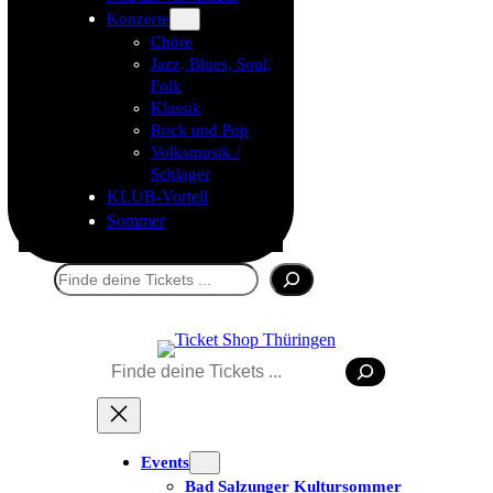
Konzerte
Chöre
Jazz, Blues, Soul,
Folk
Klassik
Rock und Pop
Volksmusik /
Schlager
KLUB-Vorteil
Sommer
Suchen
Suchen
Tickets kaufen
Events
Bad Salzunger Kultursommer