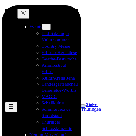
Events
Bad Salzunger
Kultursommer
Country Messe
Erfurter Herbstlese
Goethe-Festwoche
Krimifestival
Erfurt
KulturArena Jena
Landesgartenschau
Leinefelde-Worbis
MAG-C
Schallkultur
Sommertheater
Rudolstadt
Thüringer
Schlosskonzerte
Neu im Vorverkauf