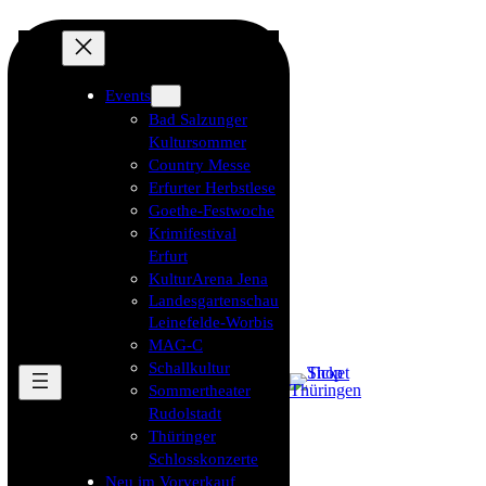
Events
Bad Salzunger
Kultursommer
Country Messe
Erfurter Herbstlese
Goethe-Festwoche
Krimifestival
Erfurt
KulturArena Jena
Landesgartenschau
Leinefelde-Worbis
MAG-C
Schallkultur
Sommertheater
Rudolstadt
Thüringer
Schlosskonzerte
Neu im Vorverkauf