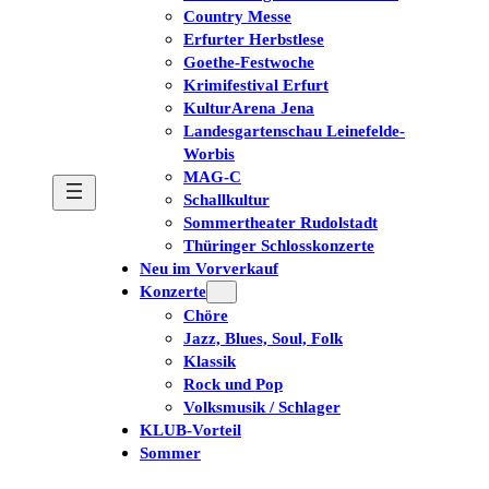
Country Messe
Erfurter Herbstlese
Goethe-Festwoche
Krimifestival Erfurt
KulturArena Jena
Landesgartenschau Leinefelde-
Worbis
MAG-C
Schallkultur
Sommertheater Rudolstadt
Thüringer Schlosskonzerte
Neu im Vorverkauf
Konzerte
Chöre
Jazz, Blues, Soul, Folk
Klassik
Rock und Pop
Volksmusik / Schlager
KLUB-Vorteil
Sommer