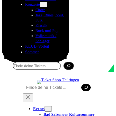
Konzerte
Chöre
Jazz, Blues, Soul,
Folk
Klassik
Rock und Pop
Volksmusik /
Schlager
KLUB-Vorteil
Sommer
Suchen
Suchen
Events
Tickets kaufen
Bad Salzunger Kultursommer