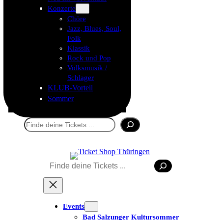
Konzerte
Chöre
Jazz, Blues, Soul,
Folk
Klassik
Rock und Pop
Volksmusik /
Schlager
KLUB-Vorteil
Sommer
Suchen
Suchen
Tickets kaufen
Events
Bad Salzunger Kultursommer