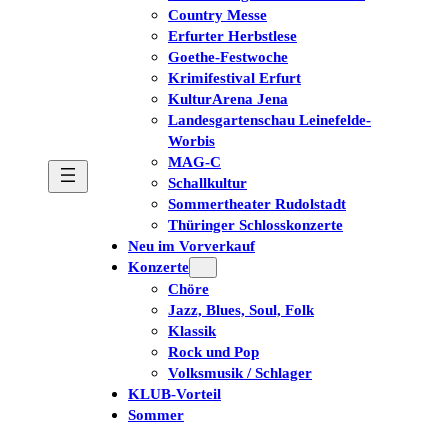
Country Messe
Erfurter Herbstlese
Goethe-Festwoche
Krimifestival Erfurt
KulturArena Jena
Landesgartenschau Leinefelde-
Worbis
MAG-C
Schallkultur
Sommertheater Rudolstadt
Thüringer Schlosskonzerte
Neu im Vorverkauf
Konzerte
Chöre
Jazz, Blues, Soul, Folk
Klassik
Rock und Pop
Volksmusik / Schlager
KLUB-Vorteil
Sommer