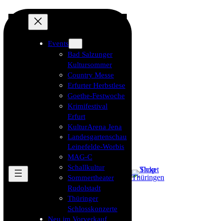
Events
Bad Salzunger
Kultursommer
Country Messe
Erfurter Herbstlese
Goethe-Festwoche
Krimifestival
Erfurt
KulturArena Jena
Landesgartenschau
Leinefelde-Worbis
MAG-C
Schallkultur
Sommertheater
Rudolstadt
Thüringer
Schlosskonzerte
Neu im Vorverkauf