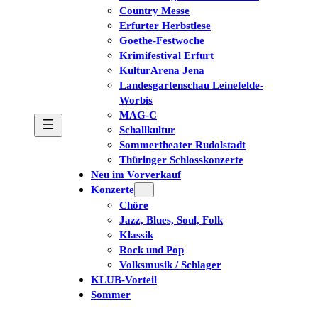
Country Messe
Erfurter Herbstlese
Goethe-Festwoche
Krimifestival Erfurt
KulturArena Jena
Landesgartenschau Leinefelde-
Worbis
MAG-C
Schallkultur
Sommertheater Rudolstadt
Thüringer Schlosskonzerte
Neu im Vorverkauf
Konzerte
Chöre
Jazz, Blues, Soul, Folk
Klassik
Rock und Pop
Volksmusik / Schlager
KLUB-Vorteil
Sommer