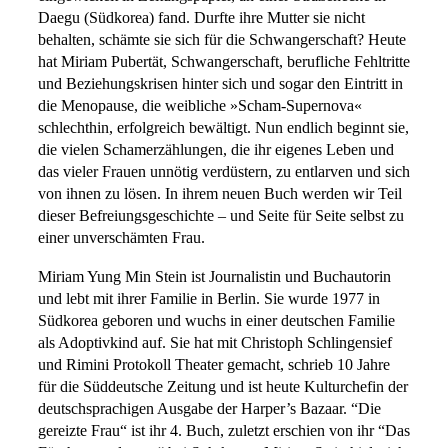
Daegu (Südkorea) fand. Durfte ihre Mutter sie nicht
behalten, schämte sie sich für die Schwangerschaft? Heute
hat Miriam Pubertät, Schwangerschaft, berufliche Fehltritte
und Beziehungskrisen hinter sich und sogar den Eintritt in
die Menopause, die weibliche »Scham-Supernova«
schlechthin, erfolgreich bewältigt. Nun endlich beginnt sie,
die vielen Schamerzählungen, die ihr eigenes Leben und
das vieler Frauen unnötig verdüstern, zu entlarven und sich
von ihnen zu lösen. In ihrem neuen Buch werden wir Teil
dieser Befreiungsgeschichte – und Seite für Seite selbst zu
einer unverschämten Frau.
Miriam Yung Min Stein ist Journalistin und Buchautorin
und lebt mit ihrer Familie in Berlin. Sie wurde 1977 in
Südkorea geboren und wuchs in einer deutschen Familie
als Adoptivkind auf. Sie hat mit Christoph Schlingensief
und Rimini Protokoll Theater gemacht, schrieb 10 Jahre
für die Süddeutsche Zeitung und ist heute Kulturchefin der
deutschsprachigen Ausgabe der Harper’s Bazaar. “Die
gereizte Frau“ ist ihr 4. Buch, zuletzt erschien von ihr “Das