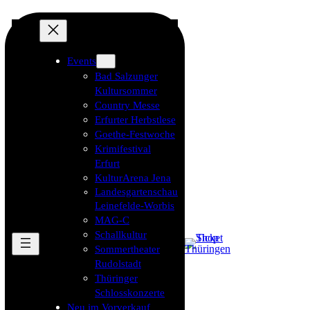
Events
Bad Salzunger
Kultursommer
Country Messe
Erfurter Herbstlese
Goethe-Festwoche
Krimifestival
Erfurt
KulturArena Jena
Landesgartenschau
Leinefelde-Worbis
MAG-C
Schallkultur
Sommertheater
Rudolstadt
Thüringer
Schlosskonzerte
Neu im Vorverkauf