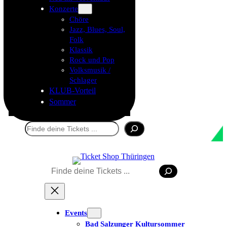
Konzerte
Chöre
Jazz, Blues, Soul,
Folk
Klassik
Rock und Pop
Volksmusik /
Schlager
KLUB-Vorteil
Sommer
Suchen
Suchen
Events
Bad Salzunger Kultursommer