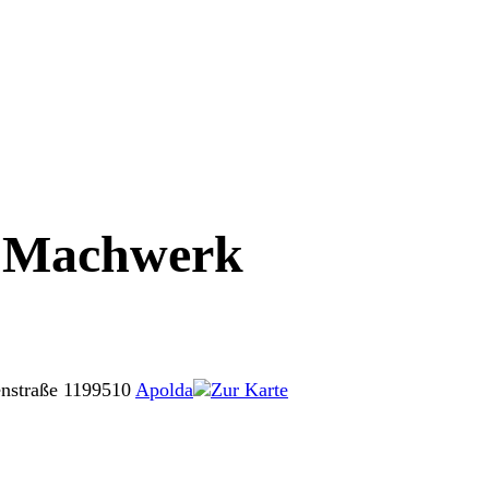
s Machwerk
nstraße 11
99510
Apolda
Zur Karte