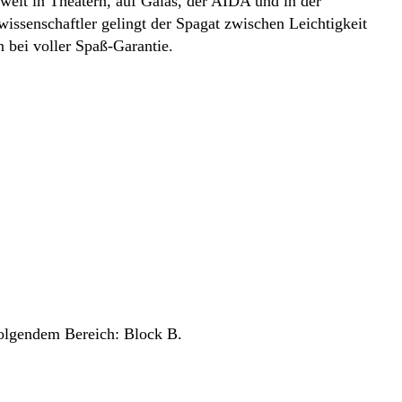
weit in Theatern, auf Galas, der AIDA und in der
issenschaftler gelingt der Spagat zwischen Leichtigkeit
bei voller Spaß-Garantie.
 folgendem Bereich: Block B.