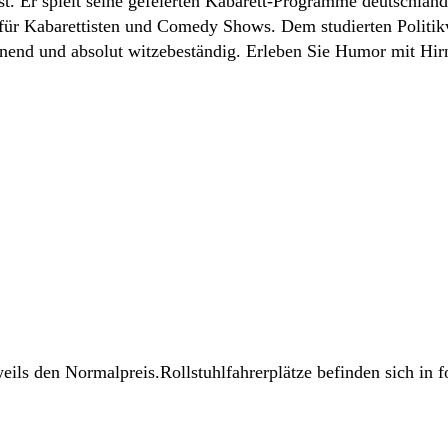
st. Er spielt seine gefeierten Kabarett-Programme deutschland
für Kabarettisten und Comedy Shows. Dem studierten Politikw
nd und absolut witzebeständig. Erleben Sie Humor mit Hirn 
weils den Normalpreis.Rollstuhlfahrerplätze befinden sich in