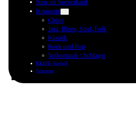
Neu im Vorverkauf
Konzerte
Chöre
Jazz, Blues, Soul, Folk
Klassik
Rock und Pop
Volksmusik / Schlager
KLUB-Vorteil
Sommer