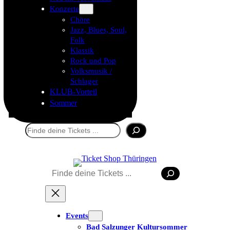
Konzerte
Chöre
Jazz, Blues, Soul,
Folk
Klassik
Rock und Pop
Volksmusik /
Schlager
KLUB-Vorteil
Sommer
Suchen
Tickets kaufen
Suchen
Events
Bad Salzunger Kultursommer