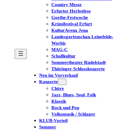
Country Messe
Erfurter Herbstlese
Goethe-Festwoche
Krimifestival Erfurt
KulturArena Jena
Landesgartenschau Leinefelde-
Worbis
MAG-C
Schallkultur
Sommertheater Rudolstadt
Thüringer Schlosskonzerte
Neu im Vorverkauf
Konzerte
Chöre
Jazz, Blues, Soul, Folk
Klassik
Rock und Pop
Volksmusik / Schlager
KLUB-Vorteil
Sommer