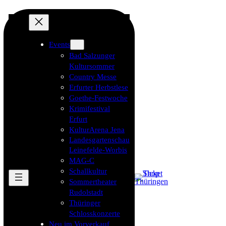
Events
Bad Salzunger
Kultursommer
Country Messe
Erfurter Herbstlese
Goethe-Festwoche
Krimifestival
Erfurt
KulturArena Jena
Landesgartenschau
Leinefelde-Worbis
MAG-C
Schallkultur
Sommertheater
Rudolstadt
Thüringer
Schlosskonzerte
Neu im Vorverkauf