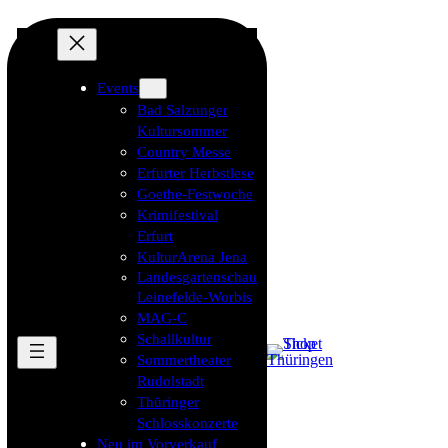
Events
Bad Salzunger
Kultursommer
Country Messe
Erfurter Herbstlese
Goethe-Festwoche
Krimifestival
Erfurt
KulturArena Jena
Landesgartenschau
Leinefelde-Worbis
MAG-C
Schallkultur
Sommertheater
Rudolstadt
Thüringer
Schlosskonzerte
Neu im Vorverkauf