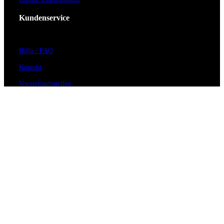
Kundenservice
Hilfe / FAQ
Kontakt
Vorverkaufsstellen
Barrierefreiheit
Anmeldung zum Newsletter
Für Veranstalter
Zahlungs- & Versandarten