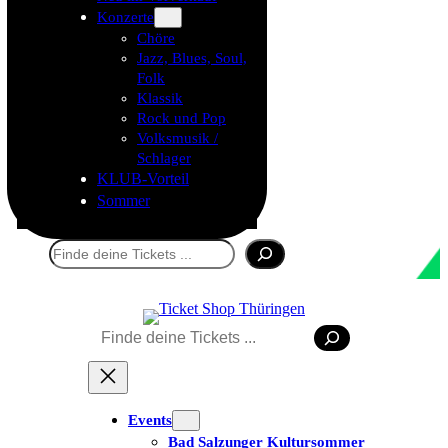
Konzerte
Chöre
Jazz, Blues, Soul,
Folk
Klassik
Rock und Pop
Volksmusik /
Schlager
KLUB-Vorteil
Sommer
Suchen
Suchen
Events
Bad Salzunger Kultursommer