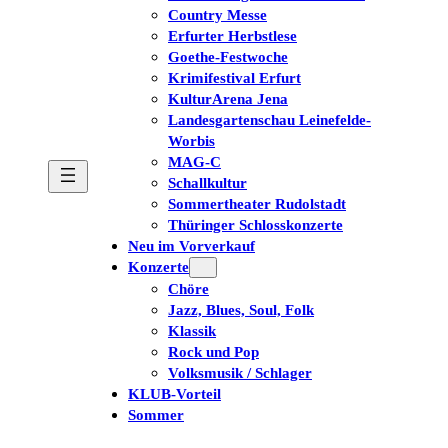
Country Messe
Erfurter Herbstlese
Goethe-Festwoche
Krimifestival Erfurt
KulturArena Jena
Landesgartenschau Leinefelde-
Worbis
MAG-C
Schallkultur
Sommertheater Rudolstadt
Thüringer Schlosskonzerte
Neu im Vorverkauf
Konzerte
Chöre
Jazz, Blues, Soul, Folk
Klassik
Rock und Pop
Volksmusik / Schlager
KLUB-Vorteil
Sommer