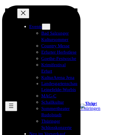
Events
Bad Salzunger
Kultursommer
Country Messe
Erfurter Herbstlese
Goethe-Festwoche
Krimifestival
Erfurt
KulturArena Jena
Landesgartenschau
Leinefelde-Worbis
MAG-C
Schallkultur
Sommertheater
Rudolstadt
Thüringer
Schlosskonzerte
Neu im Vorverkauf