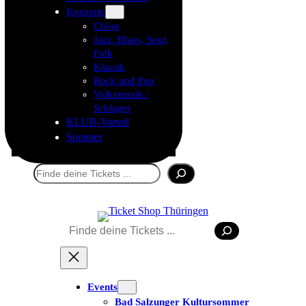
Konzerte
Chöre
Jazz, Blues, Soul,
Folk
Klassik
Rock und Pop
Volksmusik /
Schlager
KLUB-Vorteil
Sommer
Suchen
Suchen
Tickets kaufen
Events
Bad Salzunger Kultursommer