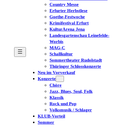
Country Messe
Erfurter Herbstlese
Goethe-Festwoche
Krimifestival Erfurt
KulturArena Jena
Landesgartenschau Leinefelde-
Worbis
MAG-C
Schallkultur
Sommertheater Rudolstadt
Thüringer Schlosskonzerte
Neu im Vorverkauf
Konzerte
Chöre
Jazz, Blues, Soul, Folk
Klassik
Rock und Pop
Volksmusik / Schlager
KLUB-Vorteil
Sommer