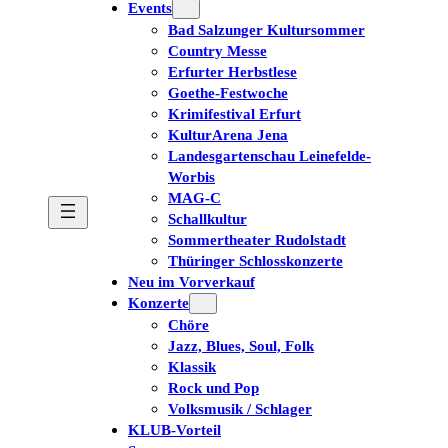
Events
Bad Salzunger Kultursommer
Country Messe
Erfurter Herbstlese
Goethe-Festwoche
Krimifestival Erfurt
KulturArena Jena
Landesgartenschau Leinefelde-
Worbis
MAG-C
Schallkultur
Sommertheater Rudolstadt
Thüringer Schlosskonzerte
Neu im Vorverkauf
Konzerte
Chöre
Jazz, Blues, Soul, Folk
Klassik
Rock und Pop
Volksmusik / Schlager
KLUB-Vorteil