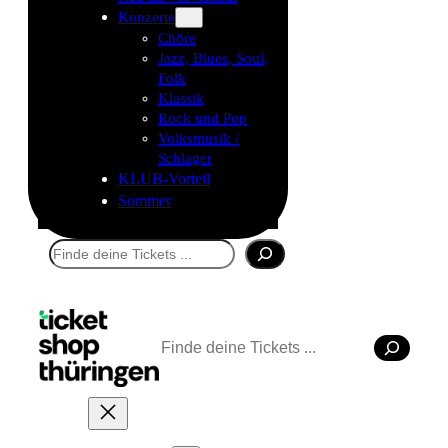
Konzerte
Chöre
Jazz, Blues, Soul,
Folk
Klassik
Rock und Pop
Volksmusik /
Schlager
KLUB-Vorteil
Sommer
Suchen
Suchen
Tickets kaufen