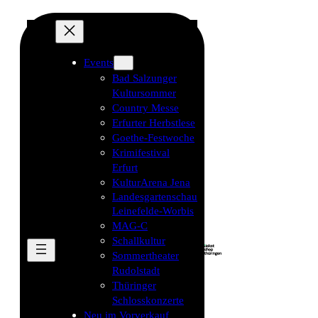
Events
Bad Salzunger
Kultursommer
Country Messe
Erfurter Herbstlese
Goethe-Festwoche
Krimifestival
Erfurt
KulturArena Jena
Landesgartenschau
Leinefelde-Worbis
MAG-C
Schallkultur
Sommertheater
Rudolstadt
Thüringer
Schlosskonzerte
Neu im Vorverkauf