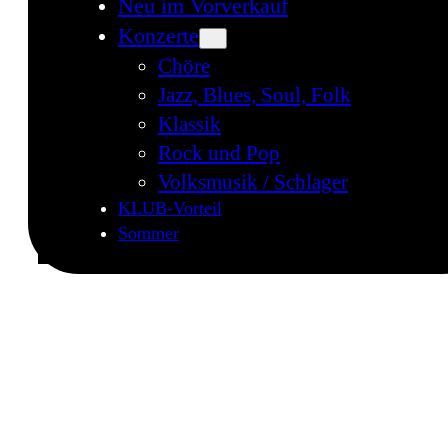
Neu im Vorverkauf
Konzerte
Chöre
Jazz, Blues, Soul, Folk
Klassik
Rock und Pop
Volksmusik / Schlager
KLUB-Vorteil
Sommer