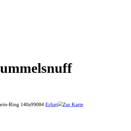
Rummelsnuff
arin-Ring 140a
99084
Erfurt
Zur Karte