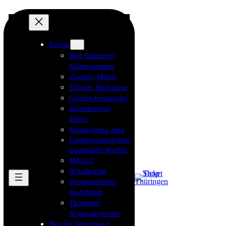
Events
Bad Salzunger
Kultursommer
Country Messe
Erfurter Herbstlese
Goethe-Festwoche
Krimifestival
Erfurt
KulturArena Jena
Landesgartenschau
Leinefelde-Worbis
MAG-C
Schallkultur
Sommertheater
Rudolstadt
Thüringer
Schlosskonzerte
Neu im Vorverkauf