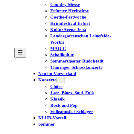
Country Messe
Erfurter Herbstlese
Goethe-Festwoche
Krimifestival Erfurt
KulturArena Jena
Landesgartenschau Leinefelde-
Worbis
MAG-C
Schallkultur
Sommertheater Rudolstadt
Thüringer Schlosskonzerte
Neu im Vorverkauf
Konzerte
Chöre
Jazz, Blues, Soul, Folk
Klassik
Rock und Pop
Volksmusik / Schlager
KLUB-Vorteil
Sommer