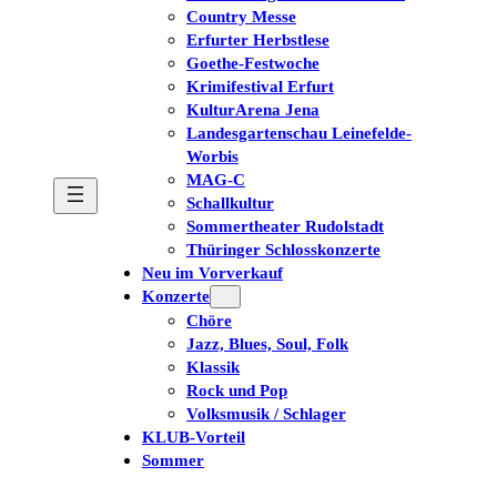
Country Messe
Erfurter Herbstlese
Goethe-Festwoche
Krimifestival Erfurt
KulturArena Jena
Landesgartenschau Leinefelde-
Worbis
MAG-C
Schallkultur
Sommertheater Rudolstadt
Thüringer Schlosskonzerte
Neu im Vorverkauf
Konzerte
Chöre
Jazz, Blues, Soul, Folk
Klassik
Rock und Pop
Volksmusik / Schlager
KLUB-Vorteil
Sommer