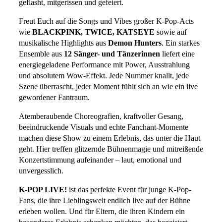
geflasht, mitgerissen und gefeiert.
Freut Euch auf die Songs und Vibes großer K-Pop-Acts
wie
BLACKPINK, TWICE, KATSEYE
sowie auf
musikalische Highlights aus
Demon Hunters
. Ein starkes
Ensemble aus
12 Sänger- und Tänzerinnen
liefert eine
energiegeladene Performance mit Power, Ausstrahlung
und absolutem Wow-Effekt. Jede Nummer knallt, jede
Szene überrascht, jeder Moment fühlt sich an wie ein live
gewordener Fantraum.
Atemberaubende Choreografien, kraftvoller Gesang,
beeindruckende Visuals und echte Fanchant-Momente
machen diese Show zu einem Erlebnis, das unter die Haut
geht. Hier treffen glitzernde Bühnenmagie und mitreißende
Konzertstimmung aufeinander – laut, emotional und
unvergesslich.
K-POP LIVE!
ist das perfekte Event für junge K-Pop-
Fans, die ihre Lieblingswelt endlich live auf der Bühne
erleben wollen. Und für Eltern, die ihren Kindern ein