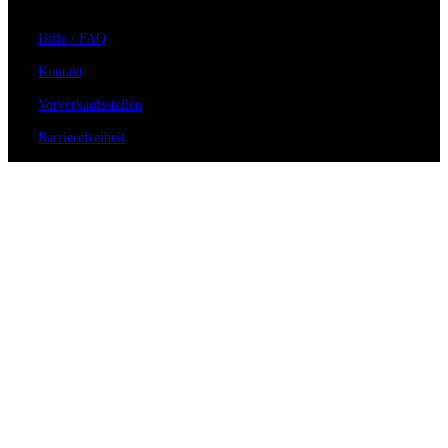
Hilfe / FAQ
Kontakt
Vorverkaufsstellen
Barrierefreiheit
Anmeldung zum Newsletter
Für Veranstalter
Zahlungs- & Versandarten