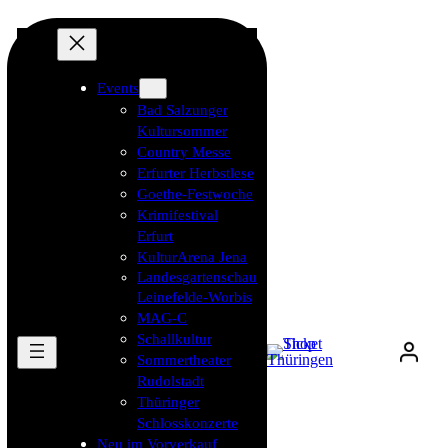
Events
Bad Salzunger
Kultursommer
Country Messe
Erfurter Herbstlese
Goethe-Festwoche
Krimifestival
Erfurt
KulturArena Jena
Landesgartenschau
Leinefelde-Worbis
MAG-C
Schallkultur
Sommertheater
Rudolstadt
Thüringer
Schlosskonzerte
Neu im Vorverkauf