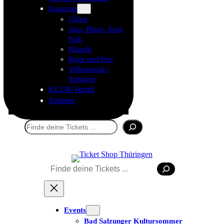
Konzerte
Chöre
Jazz, Blues, Soul,
Folk
Klassik
Rock und Pop
Volksmusik /
Schlager
KLUB-Vorteil
Sommer
Suchen
Suchen
Events
Bad Salzunger Kultursommer