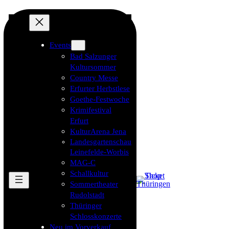
Events
Bad Salzunger
Kultursommer
Country Messe
Erfurter Herbstlese
Goethe-Festwoche
Krimifestival
Erfurt
KulturArena Jena
Landesgartenschau
Leinefelde-Worbis
MAG-C
Schallkultur
Sommertheater
Rudolstadt
Thüringer
Schlosskonzerte
Neu im Vorverkauf