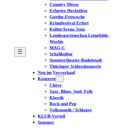
Country Messe
Erfurter Herbstlese
Goethe-Festwoche
Krimifestival Erfurt
KulturArena Jena
Landesgartenschau Leinefelde-
Worbis
MAG-C
Schallkultur
Sommertheater Rudolstadt
Thüringer Schlosskonzerte
Neu im Vorverkauf
Konzerte
Chöre
Jazz, Blues, Soul, Folk
Klassik
Rock und Pop
Volksmusik / Schlager
KLUB-Vorteil
Sommer