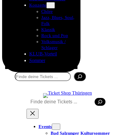
Konzerte
Chöre
Jazz, Blues, Soul,
Folk
Klassik
Rock und Pop
Volksmusik /
Schlager
KLUB-Vorteil
Sommer
Suchen
Suchen
Tickets kaufen
Events
Bad Salzunger Kultursommer