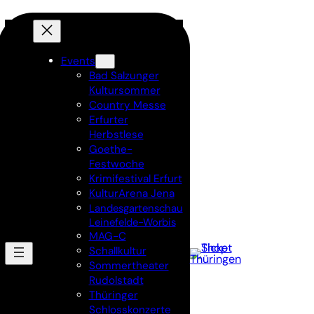
Events
Bad Salzunger
Kultursommer
Country Messe
Erfurter
Herbstlese
Goethe-
Festwoche
Krimifestival Erfurt
KulturArena Jena
Landesgartenschau
Leinefelde-Worbis
MAG-C
Schallkultur
Sommertheater
Rudolstadt
Thüringer
Schlosskonzerte