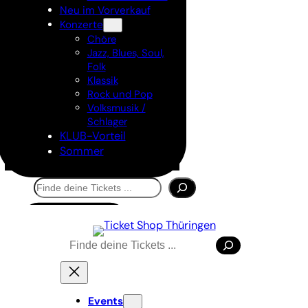
Neu im Vorverkauf
Konzerte
Chöre
Jazz, Blues, Soul,
Folk
Klassik
Rock und Pop
Volksmusik /
Schlager
KLUB-Vorteil
Sommer
Suchen
Tickets kaufen
Suchen
Events