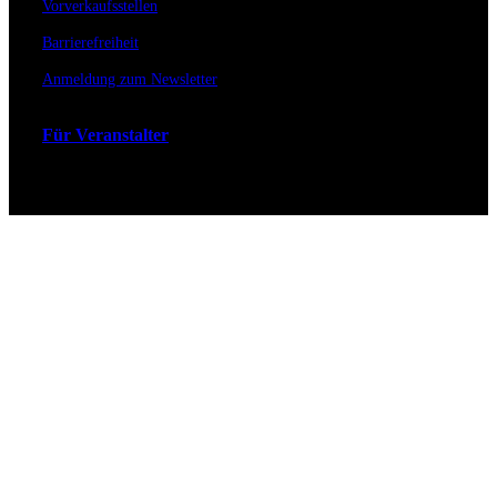
Vorverkaufsstellen
Barrierefreiheit
Anmeldung zum Newsletter
Für Veranstalter
Zahlungs- & Versandarten
Ticket Shop Thüringen © 2025