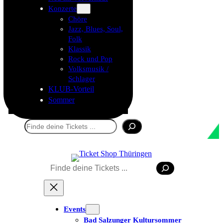
Konzerte
Chöre
Jazz, Blues, Soul,
Folk
Klassik
Rock und Pop
Volksmusik /
Schlager
KLUB-Vorteil
Sommer
Suchen
Suchen
Events
Bad Salzunger Kultursommer