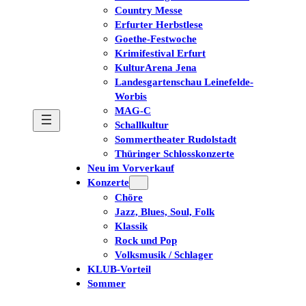
Country Messe
Erfurter Herbstlese
Goethe-Festwoche
Krimifestival Erfurt
KulturArena Jena
Landesgartenschau Leinefelde-
Worbis
MAG-C
Schallkultur
Sommertheater Rudolstadt
Thüringer Schlosskonzerte
Neu im Vorverkauf
Konzerte
Chöre
Jazz, Blues, Soul, Folk
Klassik
Rock und Pop
Volksmusik / Schlager
KLUB-Vorteil
Sommer