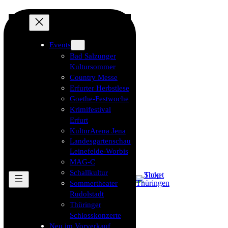
Events
Bad Salzunger
Kultursommer
Country Messe
Erfurter Herbstlese
Goethe-Festwoche
Krimifestival
Erfurt
KulturArena Jena
Landesgartenschau
Leinefelde-Worbis
MAG-C
Schallkultur
Sommertheater
Rudolstadt
Thüringer
Schlosskonzerte
Neu im Vorverkauf