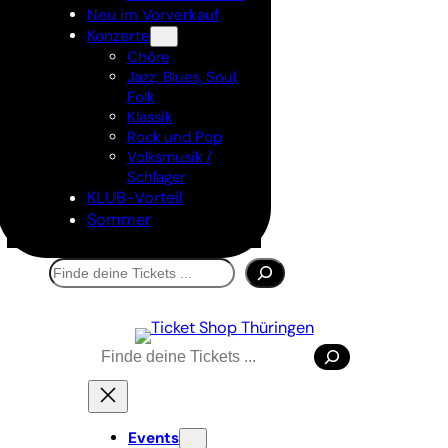
Neu im Vorverkauf
Konzerte
Chöre
Jazz, Blues, Soul,
Folk
Klassik
Rock und Pop
Volksmusik /
Schlager
KLUB-Vorteil
Sommer
Suchen
Suchen
Events