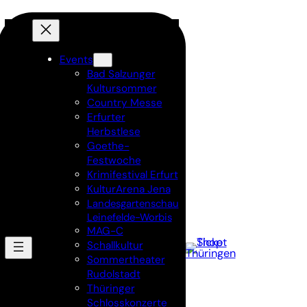
Events
Bad Salzunger
Kultursommer
Country Messe
Erfurter
Herbstlese
Goethe-
Festwoche
Krimifestival Erfurt
KulturArena Jena
Landesgartenschau
Leinefelde-Worbis
MAG-C
Schallkultur
Sommertheater
Rudolstadt
Thüringer
Schlosskonzerte