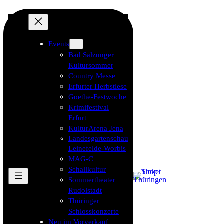
Events
Bad Salzunger
Kultursommer
Country Messe
Erfurter Herbstlese
Goethe-Festwoche
Krimifestival
Erfurt
KulturArena Jena
Landesgartenschau
Leinefelde-Worbis
MAG-C
Schallkultur
Sommertheater
Rudolstadt
Thüringer
Schlosskonzerte
Neu im Vorverkauf