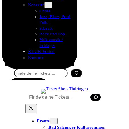
Konzerte
Chöre
Jazz, Blues, Soul,
Folk
Klassik
Rock und Pop
Volksmusik /
Schlager
KLUB-Vorteil
Sommer
Suchen
Tickets kaufen
Suchen
Events
Bad Salzunger Kultursommer