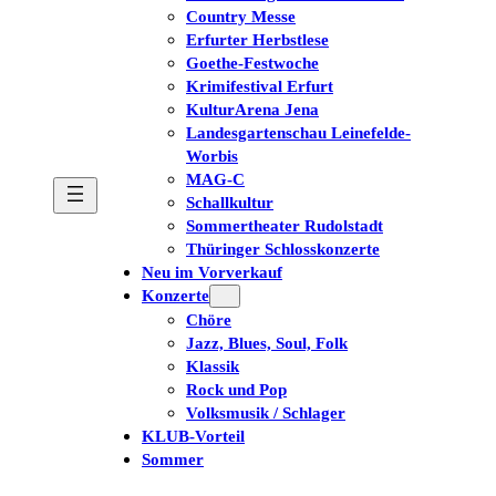
Country Messe
Erfurter Herbstlese
Goethe-Festwoche
Krimifestival Erfurt
KulturArena Jena
Landesgartenschau Leinefelde-
Worbis
MAG-C
Schallkultur
Sommertheater Rudolstadt
Thüringer Schlosskonzerte
Neu im Vorverkauf
Konzerte
Chöre
Jazz, Blues, Soul, Folk
Klassik
Rock und Pop
Volksmusik / Schlager
KLUB-Vorteil
Sommer