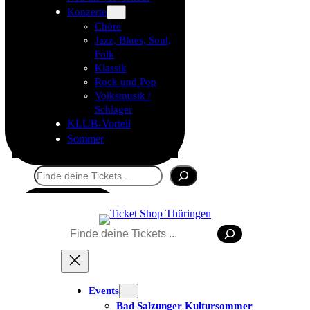
Konzerte
Chöre
Jazz, Blues, Soul,
Folk
Klassik
Rock und Pop
Volksmusik /
Schlager
KLUB-Vorteil
Sommer
Suchen
Tickets kaufen
Suchen
Events
Bad Salzunger Kultursommer