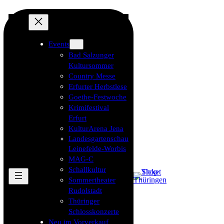
Events
Bad Salzunger
Kultursommer
Country Messe
Erfurter Herbstlese
Goethe-Festwoche
Krimifestival
Erfurt
KulturArena Jena
Landesgartenschau
Leinefelde-Worbis
MAG-C
Schallkultur
Sommertheater
Rudolstadt
Thüringer
Schlosskonzerte
Neu im Vorverkauf