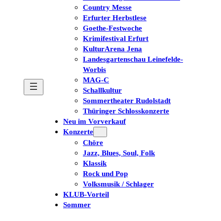
Country Messe
Erfurter Herbstlese
Goethe-Festwoche
Krimifestival Erfurt
KulturArena Jena
Landesgartenschau Leinefelde-
Worbis
MAG-C
Schallkultur
Sommertheater Rudolstadt
Thüringer Schlosskonzerte
Neu im Vorverkauf
Konzerte
Chöre
Jazz, Blues, Soul, Folk
Klassik
Rock und Pop
Volksmusik / Schlager
KLUB-Vorteil
Sommer