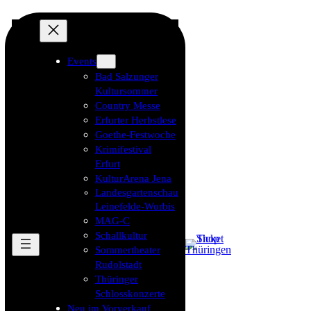
Events
Bad Salzunger
Kultursommer
Country Messe
Erfurter Herbstlese
Goethe-Festwoche
Krimifestival
Erfurt
KulturArena Jena
Landesgartenschau
Leinefelde-Worbis
MAG-C
Schallkultur
Sommertheater
Rudolstadt
Thüringer
Schlosskonzerte
Neu im Vorverkauf