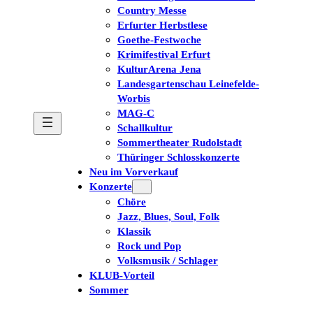
Country Messe
Erfurter Herbstlese
Goethe-Festwoche
Krimifestival Erfurt
KulturArena Jena
Landesgartenschau Leinefelde-
Worbis
MAG-C
Schallkultur
Sommertheater Rudolstadt
Thüringer Schlosskonzerte
Neu im Vorverkauf
Konzerte
Chöre
Jazz, Blues, Soul, Folk
Klassik
Rock und Pop
Volksmusik / Schlager
KLUB-Vorteil
Sommer