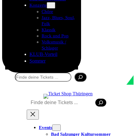
Konzerte
Chöre
Jazz, Blues, Soul,
Folk
Klassik
Rock und Pop
Volksmusik /
Schlager
KLUB-Vorteil
Sommer
Suchen
Suchen
Tickets kaufen
Events
Bad Salzunger Kultursommer