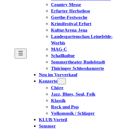
Country Messe
Erfurter Herbstlese
Goethe-Festwoche
Krimifestival Erfurt
KulturArena Jena
Landesgartenschau Leinefelde-
Worbis
MAG-C
Schallkultur
Sommertheater Rudolstadt
Thüringer Schlosskonzerte
Neu im Vorverkauf
Konzerte
Chöre
Jazz, Blues, Soul, Folk
Klassik
Rock und Pop
Volksmusik / Schlager
KLUB-Vorteil
Sommer