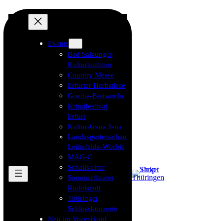
Events
Bad Salzunger
Kultursommer
Country Messe
Erfurter Herbstlese
Goethe-Festwoche
Krimifestival
Erfurt
KulturArena Jena
Landesgartenschau
Leinefelde-Worbis
MAG-C
Schallkultur
Sommertheater
Rudolstadt
Thüringer
Schlosskonzerte
Neu im Vorverkauf