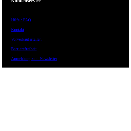
Kundenservice
Hilfe / FAQ
Kontakt
Vorverkaufsstellen
Barrierefreiheit
Anmeldung zum Newsletter
Für Veranstalter
Zahlungs- & Versandarten