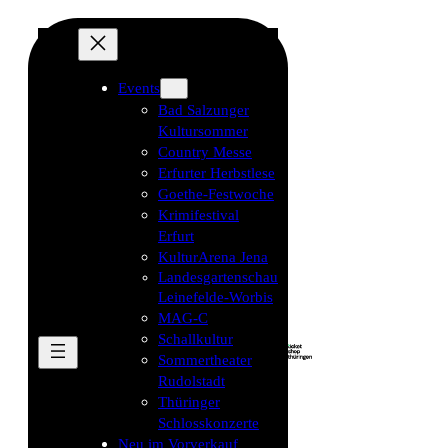
Events
Bad Salzunger
Kultursommer
Country Messe
Erfurter Herbstlese
Goethe-Festwoche
Krimifestival
Erfurt
KulturArena Jena
Landesgartenschau
Leinefelde-Worbis
MAG-C
Schallkultur
Sommertheater
Rudolstadt
Thüringer
Schlosskonzerte
Neu im Vorverkauf