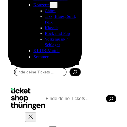
Konzerte
Chöre
Jazz, Blues, Soul,
Folk
Klassik
Rock und Pop
Volksmusik /
Schlager
KLUB-Vorteil
Sommer
Suchen
Suchen
Tickets kaufen