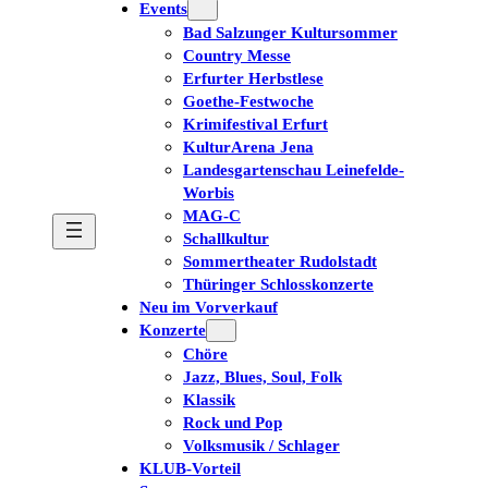
Events
Bad Salzunger Kultursommer
Country Messe
Erfurter Herbstlese
Goethe-Festwoche
Krimifestival Erfurt
KulturArena Jena
Landesgartenschau Leinefelde-
Worbis
MAG-C
Schallkultur
Sommertheater Rudolstadt
Thüringer Schlosskonzerte
Neu im Vorverkauf
Konzerte
Chöre
Jazz, Blues, Soul, Folk
Klassik
Rock und Pop
Volksmusik / Schlager
KLUB-Vorteil