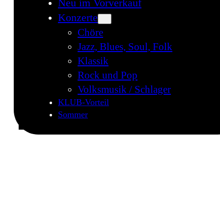
Neu im Vorverkauf
Konzerte
Chöre
Jazz, Blues, Soul, Folk
Klassik
Rock und Pop
Volksmusik / Schlager
KLUB-Vorteil
Sommer