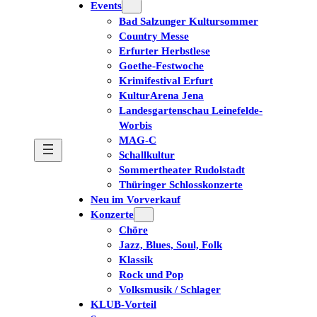
Events
Bad Salzunger Kultursommer
Country Messe
Erfurter Herbstlese
Goethe-Festwoche
Krimifestival Erfurt
KulturArena Jena
Landesgartenschau Leinefelde-
Worbis
MAG-C
Schallkultur
Sommertheater Rudolstadt
Thüringer Schlosskonzerte
Neu im Vorverkauf
Konzerte
Chöre
Jazz, Blues, Soul, Folk
Klassik
Rock und Pop
Volksmusik / Schlager
KLUB-Vorteil