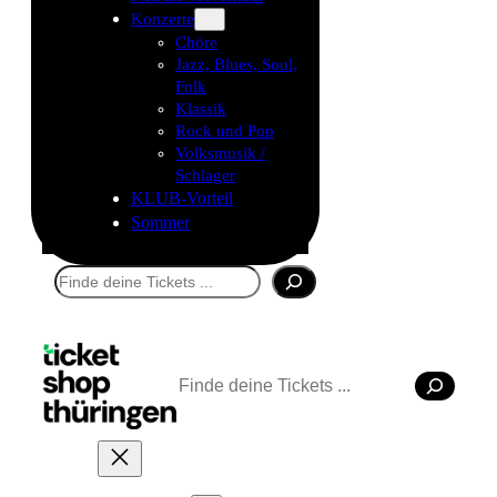
Konzerte
Chöre
Jazz, Blues, Soul,
Folk
Klassik
Rock und Pop
Volksmusik /
Schlager
KLUB-Vorteil
Sommer
Suchen
Suchen
Tickets kaufen