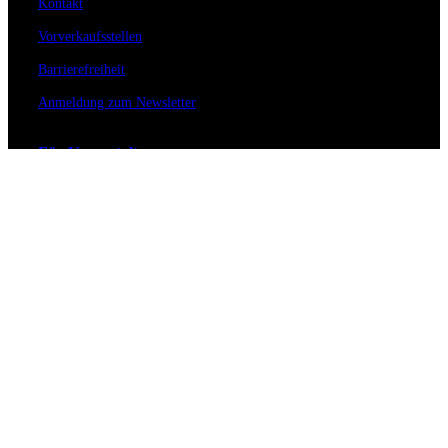
Kontakt
Vorverkaufsstellen
Barrierefreiheit
Anmeldung zum Newsletter
Für Veranstalter
Zahlungs- & Versandarten