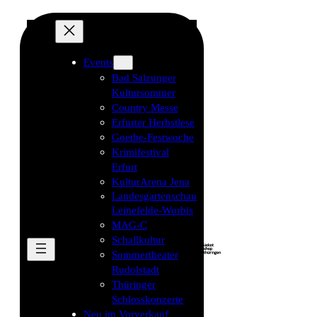
Events
Bad Salzunger
Kultursommer
Country Messe
Erfurter Herbstlese
Goethe-Festwoche
Krimifestival
Erfurt
KulturArena Jena
Landesgartenschau
Leinefelde-Worbis
MAG-C
Schallkultur
Sommertheater
Rudolstadt
Thüringer
Schlosskonzerte
Neu im Vorverkauf