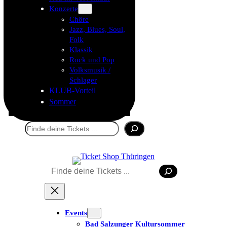
Konzerte
Chöre
Jazz, Blues, Soul,
Folk
Klassik
Rock und Pop
Volksmusik /
Schlager
KLUB-Vorteil
Sommer
Suchen
Suchen
Events
Bad Salzunger Kultursommer