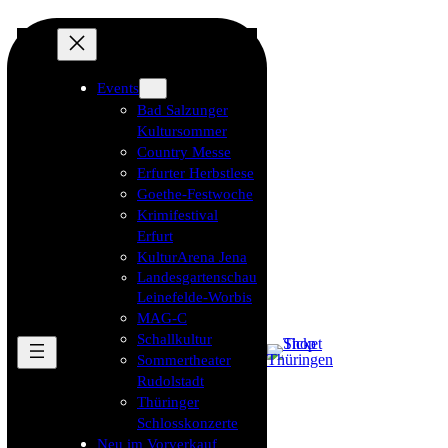
Events
Bad Salzunger
Kultursommer
Country Messe
Erfurter Herbstlese
Goethe-Festwoche
Krimifestival
Erfurt
KulturArena Jena
Landesgartenschau
Leinefelde-Worbis
MAG-C
Schallkultur
Sommertheater
Rudolstadt
Thüringer
Schlosskonzerte
Neu im Vorverkauf