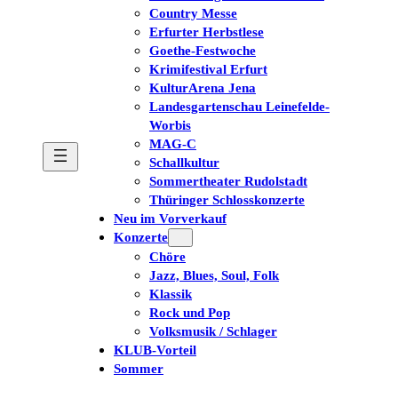
Country Messe
Erfurter Herbstlese
Goethe-Festwoche
Krimifestival Erfurt
KulturArena Jena
Landesgartenschau Leinefelde-
Worbis
MAG-C
Schallkultur
Sommertheater Rudolstadt
Thüringer Schlosskonzerte
Neu im Vorverkauf
Konzerte
Chöre
Jazz, Blues, Soul, Folk
Klassik
Rock und Pop
Volksmusik / Schlager
KLUB-Vorteil
Sommer