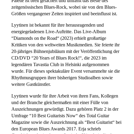
Palette ist breit gefächert und umfasst das Beste des
zeitgenössischen Blues-Rock, wobei sie von den Blues-
Größen vergangener Zeiten inspiriert und beeinflusst ist.
Lyytinen ist bekannt für ihre herausragenden und
energiegeladenen Live-Auftritte. Das Live-Album
“Diamonds on the Road“ (2023) erhielt großartige
Kritiken von den weltweiten Musikmedien. Sie feierte ihr
20-jähriges Bühnenjubiläum mit der Veröffentlichung der
CD/DVD “20 Years of Blues Rock!“, die 2023 im
legendären Tavastia Club in Helsinki aufgenommen
wurde. Für dieses spektakuläre Event versammelte sie die
Rhythmusgruppen ihrer bisherigen Studioalben sowie
weitere Gastkünstler.
Lyytinen wurde für ihre Arbeit von ihren Fans, Kollegen
und der Branche gleichermaßen mit einer Fülle von
Auszeichnungen gewürdigt. Dazu gehören Platz 2 in der
Umfrage “10 Best Guitarists Now“ des Total Guitar
Magazine sowie die Auszeichnung als “Best Guitarist“ bei
den European Blues Awards 2017. Erja schrieb