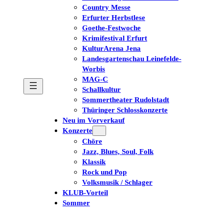
Country Messe
Erfurter Herbstlese
Goethe-Festwoche
Krimifestival Erfurt
KulturArena Jena
Landesgartenschau Leinefelde-
Worbis
MAG-C
Schallkultur
Sommertheater Rudolstadt
Thüringer Schlosskonzerte
Neu im Vorverkauf
Konzerte
Chöre
Jazz, Blues, Soul, Folk
Klassik
Rock und Pop
Volksmusik / Schlager
KLUB-Vorteil
Sommer