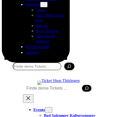
Konzerte
Chöre
Jazz, Blues, Soul,
Folk
Klassik
Rock und Pop
Volksmusik /
Schlager
KLUB-Vorteil
Sommer
Suchen
Suchen
Tickets kaufen
Events
Bad Salzunger Kultursommer