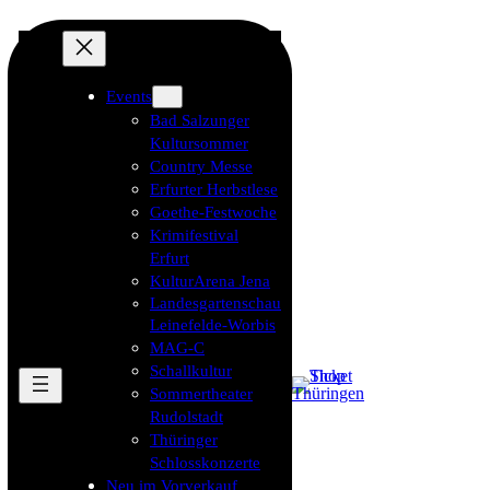
Events
Bad Salzunger
Kultursommer
Country Messe
Erfurter Herbstlese
Goethe-Festwoche
Krimifestival
Erfurt
KulturArena Jena
Landesgartenschau
Leinefelde-Worbis
MAG-C
Schallkultur
Sommertheater
Rudolstadt
Thüringer
Schlosskonzerte
Neu im Vorverkauf