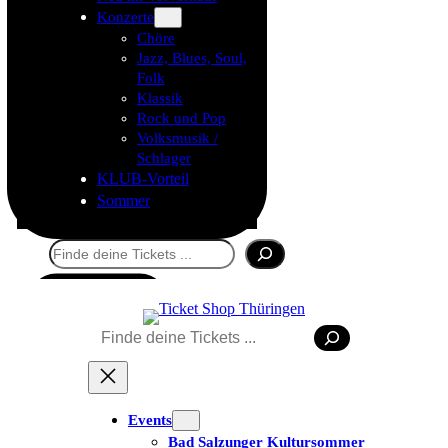
Konzerte
Chöre
Jazz, Blues, Soul,
Folk
Klassik
Rock und Pop
Volksmusik /
Schlager
KLUB-Vorteil
Sommer
Suchen
Tickets kaufen
Suchen
Events
Bad Salzunger Kultursommer