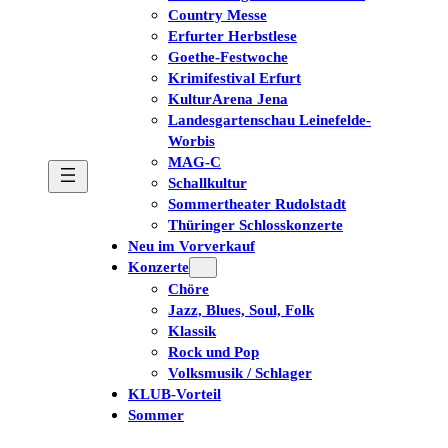
Country Messe
Erfurter Herbstlese
Goethe-Festwoche
Krimifestival Erfurt
KulturArena Jena
Landesgartenschau Leinefelde-
Worbis
MAG-C
Schallkultur
Sommertheater Rudolstadt
Thüringer Schlosskonzerte
Neu im Vorverkauf
Konzerte
Chöre
Jazz, Blues, Soul, Folk
Klassik
Rock und Pop
Volksmusik / Schlager
KLUB-Vorteil
Sommer