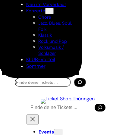
Neu im Vorverkauf
Konzerte
Chöre
Jazz, Blues, Soul,
Folk
Klassik
Rock und Pop
Volksmusik /
Schlager
KLUB-Vorteil
Sommer
Suchen
Suchen
Tickets kaufen
Events