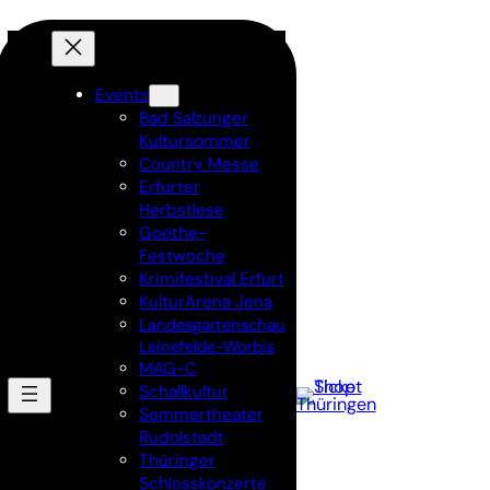
Events
Bad Salzunger
Kultursommer
Country Messe
Erfurter
Herbstlese
Goethe-
Festwoche
Krimifestival Erfurt
KulturArena Jena
Landesgartenschau
Leinefelde-Worbis
MAG-C
Schallkultur
Sommertheater
Rudolstadt
Thüringer
Schlosskonzerte