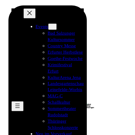
Events
Bad Salzunger
Kultursommer
Country Messe
Erfurter Herbstlese
Goethe-Festwoche
Krimifestival
Erfurt
KulturArena Jena
Landesgartenschau
Leinefelde-Worbis
MAG-C
Schallkultur
Sommertheater
Rudolstadt
Thüringer
Schlosskonzerte
Neu im Vorverkauf