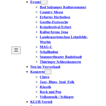
Events
Bad Salzunger Kultursommer
Tickets kaufen
Country Messe
Erfurter Herbstlese
Goethe-Festwoche
Krimifestival Erfurt
KulturArena Jena
Landesgartenschau Leinefelde-
Worbis
MAG-C
Schallkultur
Sommertheater Rudolstadt
Thüringer Schlosskonzerte
Neu im Vorverkauf
Konzerte
Chöre
Jazz, Blues, Soul, Folk
Klassik
Rock und Pop
Volksmusik / Schlager
KLUB-Vorteil