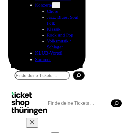
Konzerte
Chöre
Jazz, Blues, Soul,
Folk
Klassik
Rock und Pop
Volksmusik /
Schlager
KLUB-Vorteil
Sommer
Suchen
Suchen