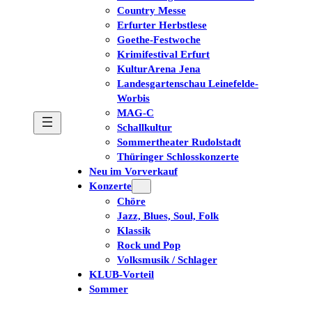
Country Messe
Erfurter Herbstlese
Goethe-Festwoche
Krimifestival Erfurt
KulturArena Jena
Landesgartenschau Leinefelde-
Worbis
MAG-C
Schallkultur
Sommertheater Rudolstadt
Thüringer Schlosskonzerte
Neu im Vorverkauf
Konzerte
Chöre
Jazz, Blues, Soul, Folk
Klassik
Rock und Pop
Volksmusik / Schlager
KLUB-Vorteil
Sommer