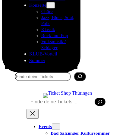
Konzerte
Chöre
Jazz, Blues, Soul,
Folk
Klassik
Rock und Pop
Volksmusik /
Schlager
KLUB-Vorteil
Sommer
Suchen
Suchen
Tickets kaufen
Events
Bad Salzunger Kultursommer