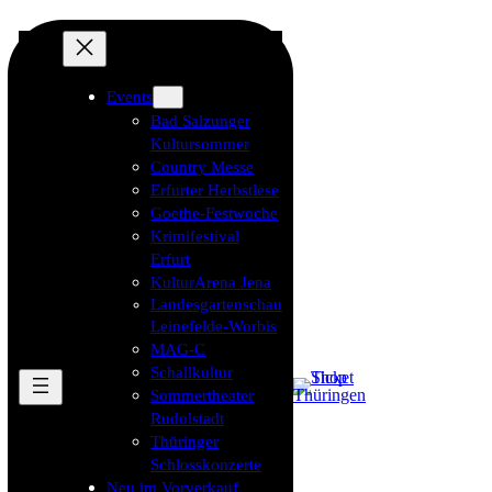
Events
Bad Salzunger
Kultursommer
Country Messe
Erfurter Herbstlese
Goethe-Festwoche
Krimifestival
Erfurt
KulturArena Jena
Landesgartenschau
Leinefelde-Worbis
MAG-C
Schallkultur
Sommertheater
Rudolstadt
Thüringer
Schlosskonzerte
Neu im Vorverkauf