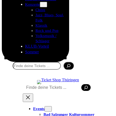
Konzerte
Chöre
Jazz, Blues, Soul,
Folk
Klassik
Rock und Pop
Volksmusik /
Schlager
KLUB-Vorteil
Sommer
Suchen
Suchen
Events
Bad Salzunger Kultursommer