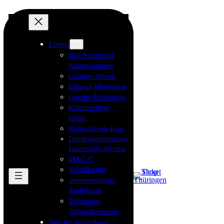
Events
Bad Salzunger
Kultursommer
Country Messe
Erfurter Herbstlese
Goethe-Festwoche
Krimifestival
Erfurt
KulturArena Jena
Landesgartenschau
Leinefelde-Worbis
MAG-C
Schallkultur
Sommertheater
Rudolstadt
Thüringer
Schlosskonzerte
Neu im Vorverkauf