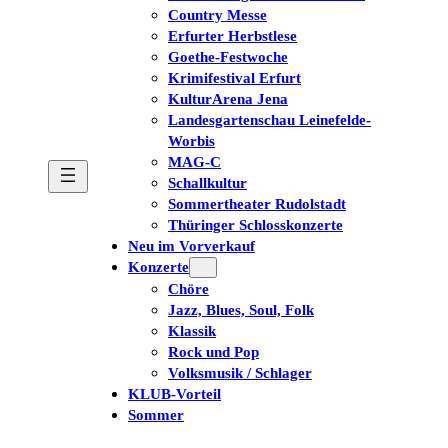
Country Messe
Erfurter Herbstlese
Goethe-Festwoche
Krimifestival Erfurt
KulturArena Jena
Landesgartenschau Leinefelde-
Worbis
MAG-C
Schallkultur
Sommertheater Rudolstadt
Thüringer Schlosskonzerte
Neu im Vorverkauf
Konzerte
Chöre
Jazz, Blues, Soul, Folk
Klassik
Rock und Pop
Volksmusik / Schlager
KLUB-Vorteil
Sommer