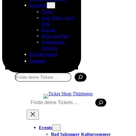
Konzerte
Chöre
Jazz, Blues, Soul,
Folk
Klassik
Rock und Pop
Volksmusik /
Schlager
KLUB-Vorteil
Sommer
Suchen
Suchen
Events
Bad Salzunger Kultursommer