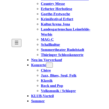
Country Messe
Erfurter Herbstlese
Goethe-Festwoche
Krimifestival Erfurt
KulturArena Jena
Landesgartenschau Leinefelde-
Worbis
MAG-C
Schallkultur
Sommertheater Rudolstadt
Thüringer Schlosskonzerte
Neu im Vorverkauf
Konzerte
Chöre
Jazz, Blues, Soul, Folk
Klassik
Rock und Pop
Volksmusik / Schlager
KLUB-Vorteil
Sommer