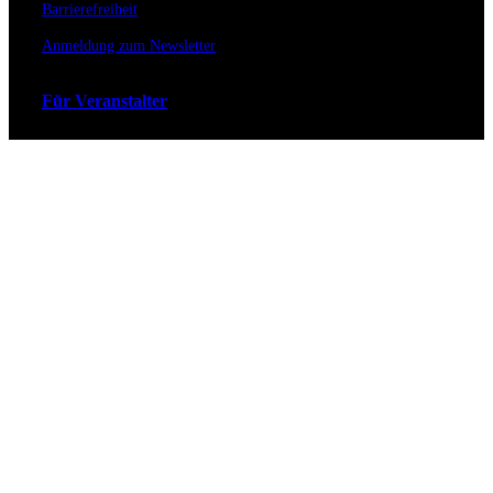
Barrierefreiheit
Anmeldung zum Newsletter
Für Veranstalter
Zahlungs- & Versandarten
Ticket Shop Thüringen © 2025