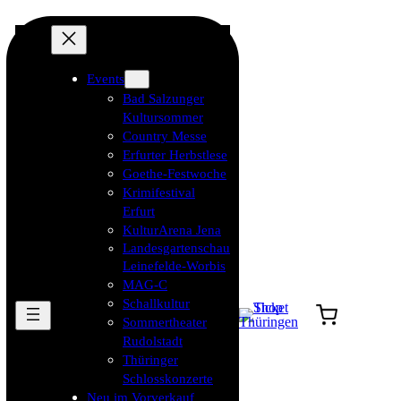
Events
Bad Salzunger
Kultursommer
Country Messe
Erfurter Herbstlese
Goethe-Festwoche
Krimifestival
Erfurt
KulturArena Jena
Landesgartenschau
Leinefelde-Worbis
MAG-C
Schallkultur
Sommertheater
Rudolstadt
Thüringer
Schlosskonzerte
Neu im Vorverkauf