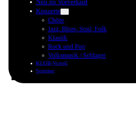
Neu im Vorverkauf
Konzerte
Chöre
Jazz, Blues, Soul, Folk
Klassik
Rock und Pop
Volksmusik / Schlager
KLUB-Vorteil
Sommer