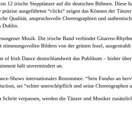
on 12 irische Stepptänzer auf die deutschen Bühnen. Diese h
ie präzise ausgeführten “clicks“ zeigen das Können der Tänzer
rische Qualität, anspruchsvolle Choreographien und authenti
 Dublin.
gesungener Musik. Die irische Band verbindet Gitarren-Rhyth
it stimmungsvollen Bildern von der grünen Insel, ausgestrahl
 of Irish Dance deutschlandweit das Publikum – bisher über
inment hält unvermindert an.
 Dance-Shows internationales Renommee. “Sein Fundus an her
ction, sei “schier unerschöpflich und seine Choreographen un
 Schritt verpassen, werden die Tänzer und Musiker zusätzlic