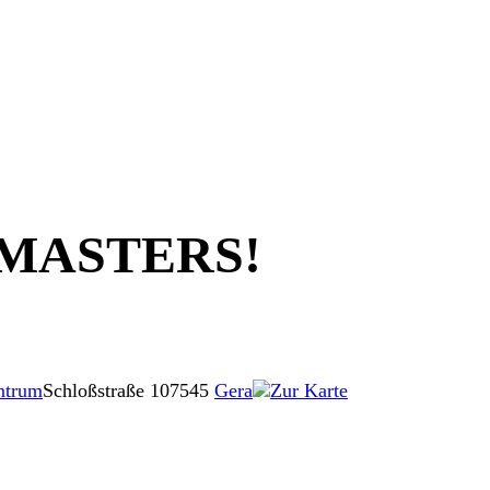
MASTERS!
ntrum
Schloßstraße 1
07545
Gera
Zur Karte