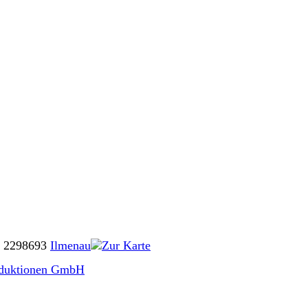
 22
98693
Ilmenau
Zur Karte
roduktionen GmbH