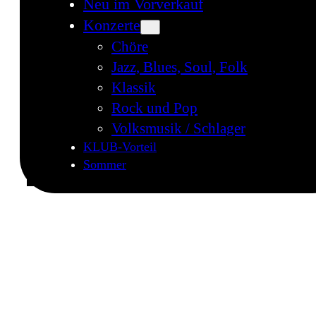
Neu im Vorverkauf
Konzerte
Chöre
Jazz, Blues, Soul, Folk
Klassik
Rock und Pop
Volksmusik / Schlager
KLUB-Vorteil
Sommer