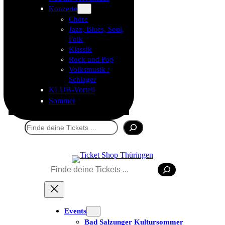
Konzerte
Chöre
Jazz, Blues, Soul,
Folk
Klassik
Rock und Pop
Volksmusik /
Schlager
KLUB-Vorteil
Sommer
Suchen
Suchen
Tickets kaufen
Events
Bad Salzunger Kultursommer