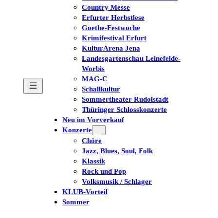
Country Messe
Erfurter Herbstlese
Goethe-Festwoche
Krimifestival Erfurt
KulturArena Jena
Landesgartenschau Leinefelde-
Worbis
MAG-C
Schallkultur
Sommertheater Rudolstadt
Thüringer Schlosskonzerte
Neu im Vorverkauf
Konzerte
Chöre
Jazz, Blues, Soul, Folk
Klassik
Rock und Pop
Volksmusik / Schlager
KLUB-Vorteil
Sommer