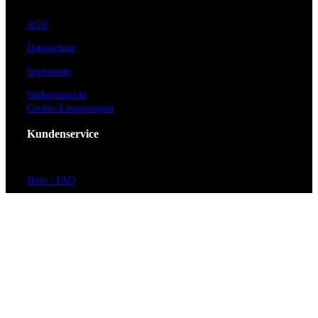
AGB
Datenschutz
Impressum
Widerrufsrecht
Cookie-Einstellungen
Kundenservice
Hilfe / FAQ
Kontakt
Vorverkaufsstellen
Barrierefreiheit
Anmeldung zum Newsletter
Für Veranstalter