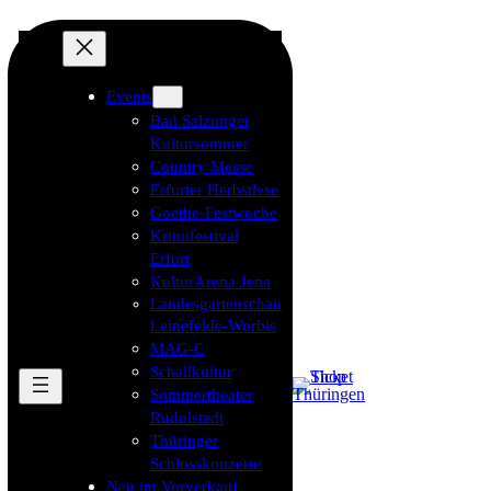
Events
Bad Salzunger
Kultursommer
Country Messe
Erfurter Herbstlese
Goethe-Festwoche
Krimifestival
Erfurt
KulturArena Jena
Landesgartenschau
Leinefelde-Worbis
MAG-C
Schallkultur
Sommertheater
Rudolstadt
Thüringer
Schlosskonzerte
Neu im Vorverkauf