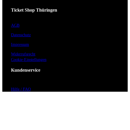
Ticket Shop Thüringen
AGB
Datenschutz
Impressum
Widerrufsrecht
Cookie-Einstellungen
Kundenservice
Hilfe / FAQ
Kontakt
Vorverkaufsstellen
Barrierefreiheit
Anmeldung zum Newsletter