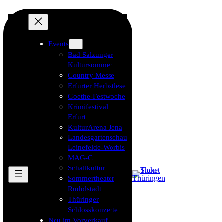
Events
Bad Salzunger
Kultursommer
Country Messe
Erfurter Herbstlese
Goethe-Festwoche
Krimifestival
Erfurt
KulturArena Jena
Landesgartenschau
Leinefelde-Worbis
MAG-C
Schallkultur
Sommertheater
Rudolstadt
Thüringer
Schlosskonzerte
Neu im Vorverkauf