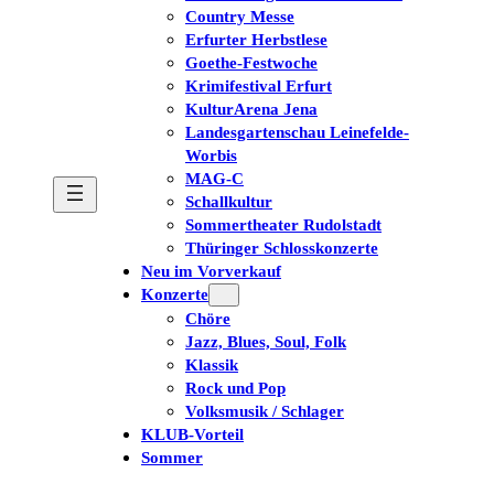
Country Messe
Erfurter Herbstlese
Goethe-Festwoche
Krimifestival Erfurt
KulturArena Jena
Landesgartenschau Leinefelde-
Worbis
MAG-C
Schallkultur
Sommertheater Rudolstadt
Thüringer Schlosskonzerte
Neu im Vorverkauf
Konzerte
Chöre
Jazz, Blues, Soul, Folk
Klassik
Rock und Pop
Volksmusik / Schlager
KLUB-Vorteil
Sommer