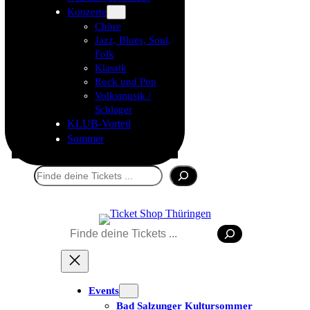
Konzerte
Chöre
Jazz, Blues, Soul,
Folk
Klassik
Rock und Pop
Volksmusik /
Schlager
KLUB-Vorteil
Sommer
Suchen
Suchen
Tickets kaufen
Events
Bad Salzunger Kultursommer