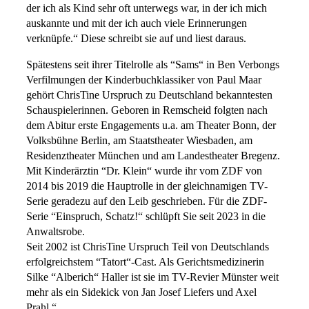
der ich als Kind sehr oft unterwegs war, in der ich mich
auskannte und mit der ich auch viele Erinnerungen
verknüpfe.“ Diese schreibt sie auf und liest daraus.
Spätestens seit ihrer Titelrolle als “Sams“ in Ben Verbongs
Verfilmungen der Kinderbuchklassiker von Paul Maar
gehört ChrisTine Urspruch zu Deutschland bekanntesten
Schauspielerinnen. Geboren in Remscheid folgten nach
dem Abitur erste Engagements u.a. am Theater Bonn, der
Volksbühne Berlin, am Staatstheater Wiesbaden, am
Residenztheater München und am Landestheater Bregenz.
Mit Kinderärztin “Dr. Klein“ wurde ihr vom ZDF von
2014 bis 2019 die Hauptrolle in der gleichnamigen TV-
Serie geradezu auf den Leib geschrieben. Für die ZDF-
Serie “Einspruch, Schatz!“ schlüpft Sie seit 2023 in die
Anwaltsrobe.
Seit 2002 ist ChrisTine Urspruch Teil von Deutschlands
erfolgreichstem “Tatort“-Cast. Als Gerichtsmedizinerin
Silke “Alberich“ Haller ist sie im TV-Revier Münster weit
mehr als ein Sidekick von Jan Josef Liefers und Axel
Prahl.“