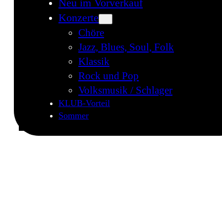
Neu im Vorverkauf
Konzerte
Chöre
Jazz, Blues, Soul, Folk
Klassik
Rock und Pop
Volksmusik / Schlager
KLUB-Vorteil
Sommer