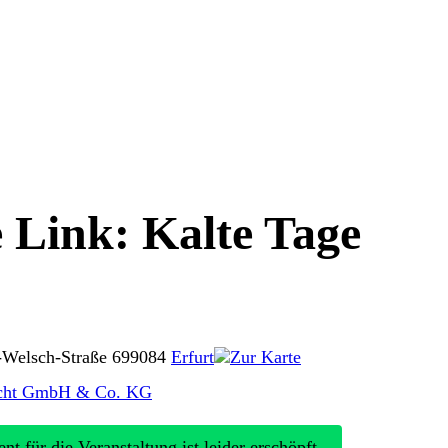
 Link: Kalte Tage
-Welsch-Straße 6
99084
Erfurt
Zur Karte
echt GmbH & Co. KG
nt für die Veranstaltung ist leider erschöpft.