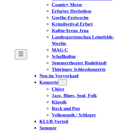
Country Messe
Erfurter Herbstlese
Goethe-Festwoche
Krimifestival Erfurt
KulturArena Jena
Landesgartenschau Leinefelde-
Worbis
MAG-C
Schallkultur
Sommertheater Rudolstadt
Thüringer Schlosskonzerte
Neu im Vorverkauf
Konzerte
Chöre
Jazz, Blues, Soul, Folk
Klassik
Rock und Pop
Volksmusik / Schlager
KLUB-Vorteil
Sommer