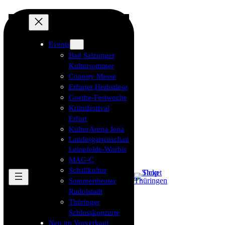
Events
Bad Salzunger
Kultursommer
Country Messe
Erfurter Herbstlese
Goethe-Festwoche
Krimifestival
Erfurt
KulturArena Jena
Landesgartenschau
Leinefelde-Worbis
MAG-C
Schallkultur
Sommertheater
Rudolstadt
Thüringer
Schlosskonzerte
Neu im Vorverkauf