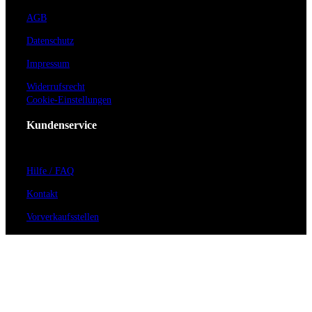
AGB
Datenschutz
Impressum
Widerrufsrecht
Cookie-Einstellungen
Kundenservice
Hilfe / FAQ
Kontakt
Vorverkaufsstellen
Barrierefreiheit
Anmeldung zum Newsletter
Für Veranstalter