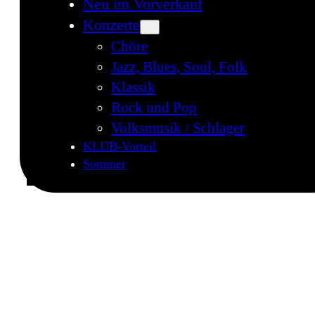
Neu im Vorverkauf
Konzerte
Chöre
Jazz, Blues, Soul, Folk
Klassik
Rock und Pop
Volksmusik / Schlager
KLUB-Vorteil
Sommer