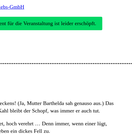
riebs-GmbH
nt für die Veranstaltung ist leider erschöpft.
eckens! (Ja, Mutter Barthelda sah genauso aus.) Das
ahl bleibt der Schopf, was immer er auch tut.
htet, hoch verehrt … Denn immer, wenn einer lügt,
ben ein dickes Fell zu.