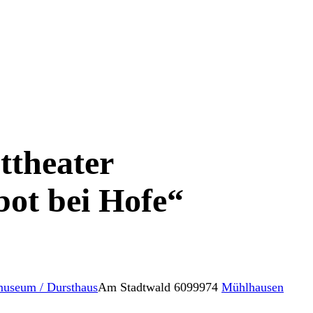
ttheater
bot bei Hofe“
museum / Dursthaus
Am Stadtwald 60
99974
Mühlhausen