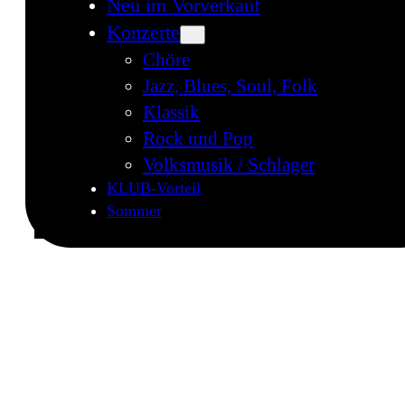
Neu im Vorverkauf
Konzerte
Chöre
Jazz, Blues, Soul, Folk
Klassik
Rock und Pop
Volksmusik / Schlager
KLUB-Vorteil
Sommer