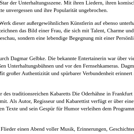
Star der Unterhaltungsszene. Mit ihren Liedern, ihren komisch
tte unvergessen und ihre Popularität ungebrochen.
rk dieser außergewöhnlichen Künstlerin auf ebenso unterh
chnen das Bild einer Frau, die sich mit Talent, Charme und 
ieschau, sondern eine lebendige Begegnung mit einer Persönl
urch Dagmar Gelbke. Die bekannte Entertainerin war über vi
en Unterhaltungsbühnen und vor den Fernsehkameras. Dagmar
it großer Authentizität und spürbarer Verbundenheit erinnert
ter des traditionsreichen Kabaretts Die Oderhähne in Frankfurt
it. Als Autor, Regisseur und Kabarettist verfügt er über eine
rten Texte und sein Gespür für Humor verleihen dem Programm
ieder einen Abend voller Musik, Erinnerungen, Geschichten