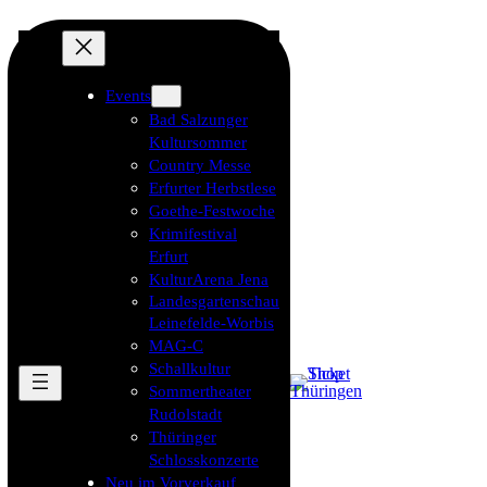
Events
Bad Salzunger
Kultursommer
Country Messe
Erfurter Herbstlese
Goethe-Festwoche
Krimifestival
Erfurt
KulturArena Jena
Landesgartenschau
Leinefelde-Worbis
MAG-C
Schallkultur
Sommertheater
Rudolstadt
Thüringer
Schlosskonzerte
Neu im Vorverkauf