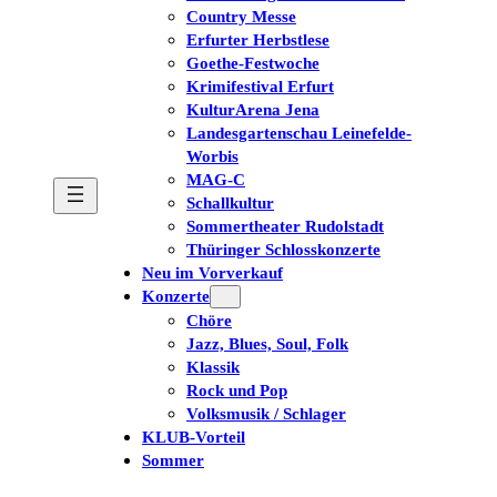
Country Messe
Erfurter Herbstlese
Goethe-Festwoche
Krimifestival Erfurt
KulturArena Jena
Landesgartenschau Leinefelde-
Worbis
MAG-C
Schallkultur
Sommertheater Rudolstadt
Thüringer Schlosskonzerte
Neu im Vorverkauf
Konzerte
Chöre
Jazz, Blues, Soul, Folk
Klassik
Rock und Pop
Volksmusik / Schlager
KLUB-Vorteil
Sommer