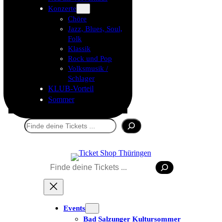
Konzerte
Chöre
Jazz, Blues, Soul,
Folk
Klassik
Rock und Pop
Volksmusik /
Schlager
KLUB-Vorteil
Sommer
Suchen
Suchen
Tickets kaufen
Events
Bad Salzunger Kultursommer