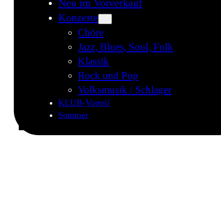
Neu im Vorverkauf
Konzerte
Chöre
Jazz, Blues, Soul, Folk
Klassik
Rock und Pop
Volksmusik / Schlager
KLUB-Vorteil
Sommer