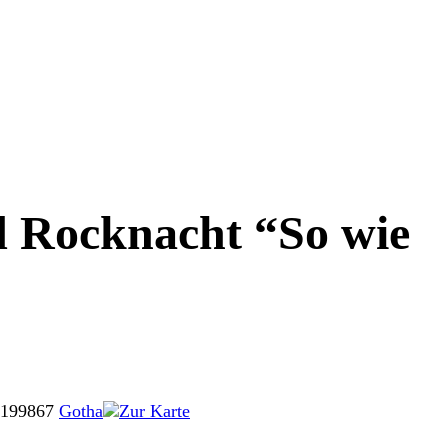
d Rocknacht “So wie
 1
99867
Gotha
Zur Karte