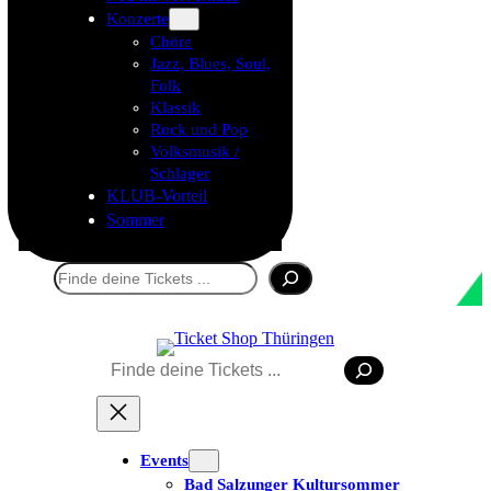
Konzerte
Chöre
Jazz, Blues, Soul,
Folk
Klassik
Rock und Pop
Volksmusik /
Schlager
KLUB-Vorteil
Sommer
Suchen
Suchen
Events
Bad Salzunger Kultursommer