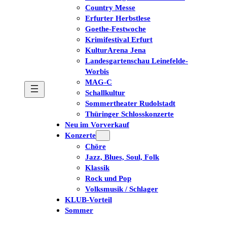
Country Messe
Erfurter Herbstlese
Goethe-Festwoche
Krimifestival Erfurt
KulturArena Jena
Landesgartenschau Leinefelde-
Worbis
MAG-C
Schallkultur
Sommertheater Rudolstadt
Thüringer Schlosskonzerte
Neu im Vorverkauf
Konzerte
Chöre
Jazz, Blues, Soul, Folk
Klassik
Rock und Pop
Volksmusik / Schlager
KLUB-Vorteil
Sommer