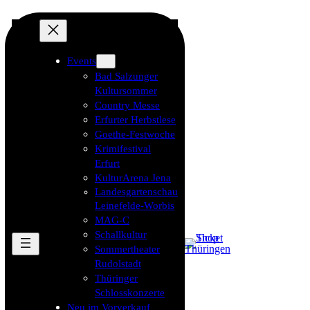
Events
Bad Salzunger
Kultursommer
Country Messe
Erfurter Herbstlese
Goethe-Festwoche
Krimifestival
Erfurt
KulturArena Jena
Landesgartenschau
Leinefelde-Worbis
MAG-C
Schallkultur
Sommertheater
Rudolstadt
Thüringer
Schlosskonzerte
Neu im Vorverkauf