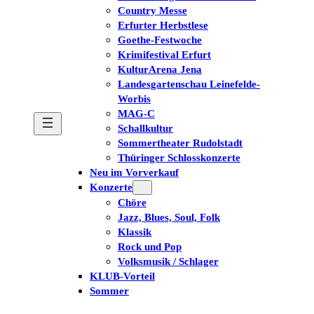
Country Messe
Erfurter Herbstlese
Goethe-Festwoche
Krimifestival Erfurt
KulturArena Jena
Landesgartenschau Leinefelde-
Worbis
MAG-C
Schallkultur
Sommertheater Rudolstadt
Thüringer Schlosskonzerte
Neu im Vorverkauf
Konzerte
Chöre
Jazz, Blues, Soul, Folk
Klassik
Rock und Pop
Volksmusik / Schlager
KLUB-Vorteil
Sommer