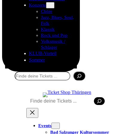
Konzerte
Chöre
Jazz, Blues, Soul,
Folk
Klassik
Rock und Pop
Volksmusik /
Schlager
KLUB-Vorteil
Sommer
Suchen
Suchen
Tickets kaufen
Events
Bad Salzunger Kultursommer