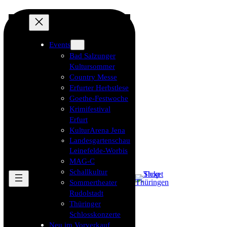
Events
Bad Salzunger
Kultursommer
Country Messe
Erfurter Herbstlese
Goethe-Festwoche
Krimifestival
Erfurt
KulturArena Jena
Landesgartenschau
Leinefelde-Worbis
MAG-C
Schallkultur
Sommertheater
Rudolstadt
Thüringer
Schlosskonzerte
Neu im Vorverkauf