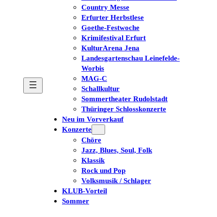
Country Messe
Erfurter Herbstlese
Goethe-Festwoche
Krimifestival Erfurt
KulturArena Jena
Landesgartenschau Leinefelde-
Worbis
MAG-C
Schallkultur
Sommertheater Rudolstadt
Thüringer Schlosskonzerte
Neu im Vorverkauf
Konzerte
Chöre
Jazz, Blues, Soul, Folk
Klassik
Rock und Pop
Volksmusik / Schlager
KLUB-Vorteil
Sommer