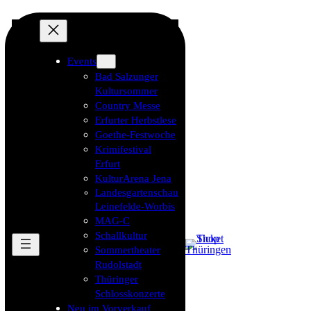
Events
Bad Salzunger
Kultursommer
Country Messe
Erfurter Herbstlese
Goethe-Festwoche
Krimifestival
Erfurt
KulturArena Jena
Landesgartenschau
Leinefelde-Worbis
MAG-C
Schallkultur
Sommertheater
Rudolstadt
Thüringer
Schlosskonzerte
Neu im Vorverkauf