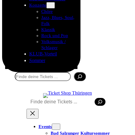
Konzerte
Chöre
Jazz, Blues, Soul,
Folk
Klassik
Rock und Pop
Volksmusik /
Schlager
KLUB-Vorteil
Sommer
Suchen
Suchen
Tickets kaufen
Events
Bad Salzunger Kultursommer