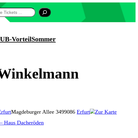
UB-Vorteil
Sommer
 Winkelmann
rfurt
Magdeburger Allee 34
99086
Erfurt
Zur Karte
. – Haus Dacheröden